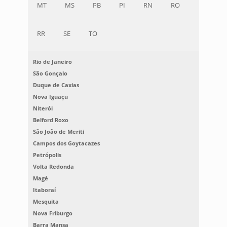
MT
MS
PB
PI
RN
RO
RR
SE
TO
Rio de Janeiro
São Gonçalo
Duque de Caxias
Nova Iguaçu
Niterói
Belford Roxo
São João de Meriti
Campos dos Goytacazes
Petrópolis
Volta Redonda
Magé
Itaboraí
Mesquita
Nova Friburgo
Barra Mansa