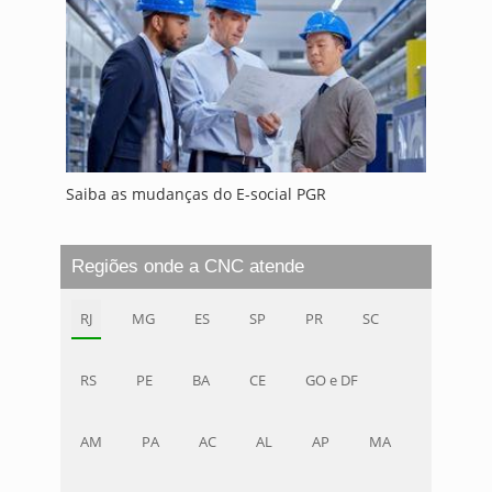
Saiba as mudanças do E-social PGR
Regiões onde a CNC atende
RJ
MG
ES
SP
PR
SC
RS
PE
BA
CE
GO e DF
AM
PA
AC
AL
AP
MA